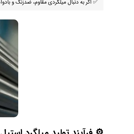
✅ اگر به دنبال میلگردی مقاوم، ضدزنگ و بادو
⚙️ فرآیند تولید میلگرد استیل