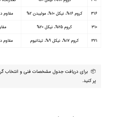
316
کروم 16%، نیکل 10%، مولیبدن 2%
مقاوم در
310
کروم 25%، نیکل 20%
مقاو
321
کروم 17%، نیکل 9%، تیتانیوم
مقاوم در
📦 برای دریافت جدول مشخصات فنی و انتخاب گرید م
پر کنید.