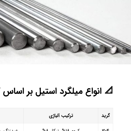
📐 انواع میلگرد استیل بر اساس 
گرید
ترکیب آلیاژی
304
کروم 18%، نیکل 8%
ضدزنگ، مق