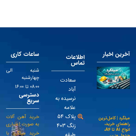
آخرین اخبار
ساعات کاری
اطلاعات
تماس
شنبه الی
چهارشنبه
سعادت
08:00 تا 16:00
آباد
دسترسی
نرسیده به
سریع
علامه
پلاک 54
خرید آهن آلات
میلگرد | کامل‌ترین
به صورت اعتباری
راهنمای خرید،
زنگ 403
انواع A1 تا A4،
خرید میلگرد با
طبقه
جدول وزن،