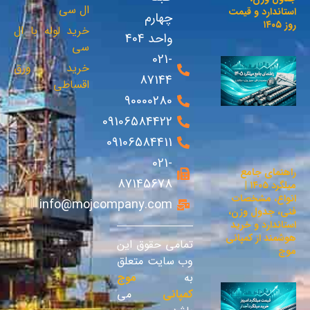
ال سی
استاندارد و قیمت
چهارم
روز ۱۴۰۵
خرید لوله با ال
واحد 404
سی
021-
خرید ورق
87144
اقساطی
90000280
09106584422
09106584411
021-
راهنمای جامع
87145678
میلگرد ۱۴۰۵ |
انواع، مشخصات
info@mojcompany.com
فنی، جدول وزن،
استاندارد و خرید
هوشمند از کمپانی
تمامی حقوق این
موج
وب سایت متعلق
به
موج
کمپانی
می