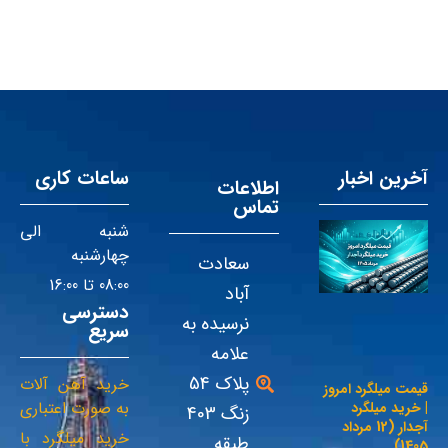
آخرین اخبار
ساعات کاری
اطلاعات
تماس
شنبه الی
چهارشنبه
سعادت
08:00 تا 16:00
آباد
دسترسی
نرسیده به
سریع
علامه
پلاک 54
خرید آهن آلات
قیمت میلگرد امروز
به صورت اعتباری
| خرید میلگرد
زنگ 403
آجدار (12 مرداد
خرید میلگرد با
طبقه
1405)