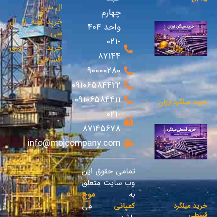
ال سی
چهارم
خرید لوله با ال
واحد 404
سی
021-
خرید ورق
87144
اقساطی
90000280
09106584422
09106584411
خرید میلگرد ارزان
021-
87145678
info@mojcompany.com
تمامی حقوق این
وب سایت متعلق
به
موج
کمپانی
می
خرید میلگرد
قسطی