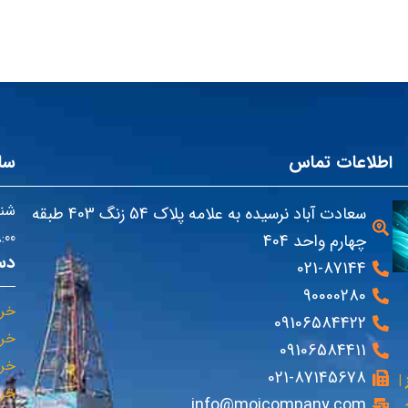
اطلاعات تماس
سا
شنب
سعادت آباد نرسیده به علامه پلاک 54 زنگ 403 طبقه
08:00 تا
چهارم واحد 404
دس
021-87144
90000280
خری
09106584422
خری
09106584411
خری
021-87145678
|
خری
info@mojcompany.com