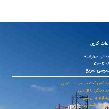
عات کاری
ه الی چهارشنبه
 16:00
ترسی سریع
د آهن آلات به صورت اعتباری
د میلگرد با ال سی
د لوله با ال سی
د ورق اقساطی