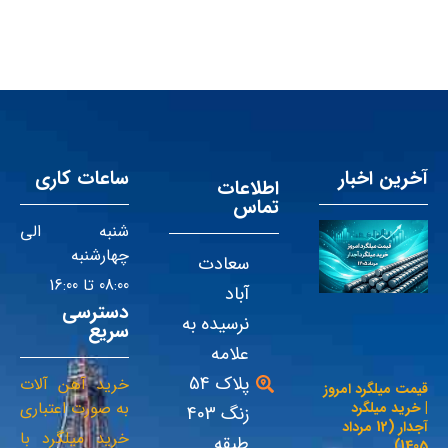
آخرین اخبار
ساعات کاری
اطلاعات
تماس
شنبه الی
چهارشنبه
سعادت
08:00 تا 16:00
آباد
دسترسی
نرسیده به
سریع
علامه
پلاک 54
خرید آهن آلات
قیمت میلگرد امروز
به صورت اعتباری
| خرید میلگرد
زنگ 403
آجدار (12 مرداد
خرید میلگرد با
طبقه
1405)