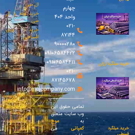
ال سی
چهارم
خرید لوله با ال
واحد 404
سی
021-
خرید ورق
87144
اقساطی
90000280
09106584422
09106584411
خرید میلگرد ارزان
021-
87145678
info@mojcompany.com
تمامی حقوق این
وب سایت متعلق
به
موج
کمپانی
می
خرید میلگرد
قسطی