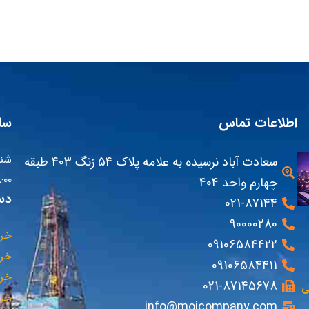
اطلاعات تماس
سا
شنب
سعادت آباد نرسیده به علامه پلاک 54 زنگ 403 طبقه
08:00 تا
چهارم واحد 404
دس
021-87144
90000280
خری
09106584422
خری
09106584411
خری
021-87145678
ی
خری
info@mojcompany.com