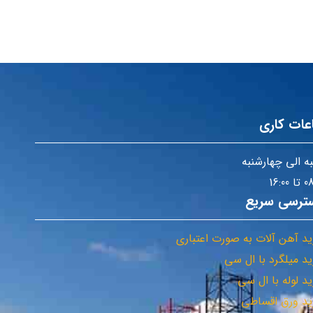
عات کاری
ه الی چهارشنبه
 16:00
ترسی سریع
د آهن آلات به صورت اعتباری
د میلگرد با ال سی
د لوله با ال سی
د ورق اقساطی