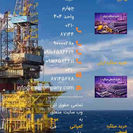
ال سی
چهارم
خرید لوله با ال
واحد 404
سی
021-
خرید ورق
87144
اقساطی
90000280
09106584422
09106584411
خرید میلگرد ارزان
021-
87145678
info@mojcompany.com
تمامی حقوق این
وب سایت متعلق
به
موج
کمپانی
می
خرید میلگرد
قسطی