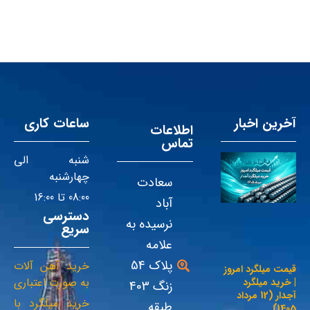
آخرین اخبار
ساعات کاری
اطلاعات
تماس
شنبه الی
چهارشنبه
سعادت
08:00 تا 16:00
آباد
دسترسی
نرسیده به
سریع
علامه
پلاک 54
خرید آهن آلات
قیمت میلگرد امروز
به صورت اعتباری
| خرید میلگرد
زنگ 403
آجدار (12 مرداد
خرید میلگرد با
طبقه
1405)